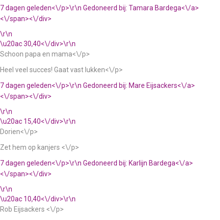
7 dagen geleden<\/p>\r\n
Gedoneerd bij:
Tamara Bardega<\/a>
<\/span><\/div>
\r\n
\u20ac 30,40<\/div>\r\n
Schoon papa en mama<\/p>
Heel veel succes! Gaat vast lukken<\/p>
7 dagen geleden<\/p>\r\n
Gedoneerd bij:
Mare Eijsackers<\/a>
<\/span><\/div>
\r\n
\u20ac 15,40<\/div>\r\n
Dorien<\/p>
Zet hem op kanjers <\/p>
7 dagen geleden<\/p>\r\n
Gedoneerd bij:
Karlijn Bardega<\/a>
<\/span><\/div>
\r\n
\u20ac 10,40<\/div>\r\n
Rob Eijsackers <\/p>