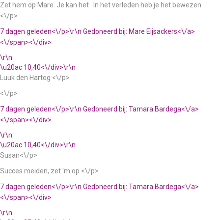
Zet hem op Mare. Je kan het . In het verleden heb je het bewezen
<\/p>
7 dagen geleden<\/p>\r\n
Gedoneerd bij:
Mare Eijsackers<\/a>
<\/span><\/div>
\r\n
\u20ac 10,40<\/div>\r\n
Luuk den Hartog <\/p>
<\/p>
7 dagen geleden<\/p>\r\n
Gedoneerd bij:
Tamara Bardega<\/a>
<\/span><\/div>
\r\n
\u20ac 10,40<\/div>\r\n
Susan<\/p>
Succes meiden, zet 'm op <\/p>
7 dagen geleden<\/p>\r\n
Gedoneerd bij:
Tamara Bardega<\/a>
<\/span><\/div>
\r\n