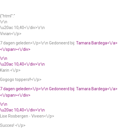
{"html":"
\r\n
\u20ac 10,40<\/div>\r\n
Vivian<\/p>
7 dagen geleden<\/p>\r\n
Gedoneerd bij:
Tamara Bardega<\/a>
<\/span><\/div>
\r\n
\u20ac 10,40<\/div>\r\n
Karin <\/p>
Gogogo toppers!!<\/p>
7 dagen geleden<\/p>\r\n
Gedoneerd bij:
Tamara Bardega<\/a>
<\/span><\/div>
\r\n
\u20ac 10,40<\/div>\r\n
Lise Rosbergen - Viveen<\/p>
Succes! <\/p>