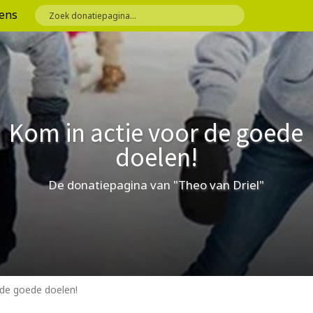
ens
Kom in actie voor de goede
doelen!
De donatiepagina van "Theo van Driel"
 de goede doelen!