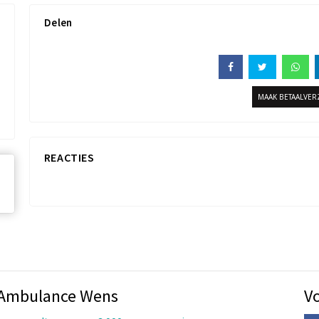
Delen
MAAK BETAALVE
REACTIES
g Ambulance Wens
V