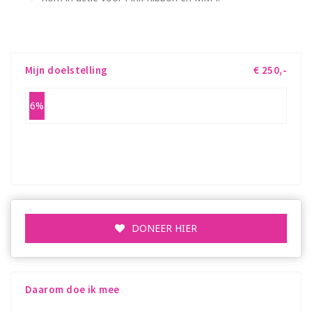
Terug naar Ladies Night Run Emmen
Mijn doelstelling
€ 250,-
6%
€ 16,- opgehaald
Einddatum: 06-07-2018
DONEER HIER
Daarom doe ik mee