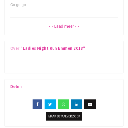
Go go go
Gedoneerd op deze pagina
- - Laad meer - -
Over
"Ladies Night Run Emmen 2018"
0
Delen
MAAK BETAALVERZOEK