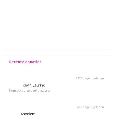
Mijn naam is Dorien Kloppenburg en heb helaas zelf te
maken gehad met borstkanker. De impact die dit met
zich meebrengt is zeer groot voor mijzelf en mijn
omgeving. Hier moet toch meer bekend over worden? 1
op de 5 mensen krijgt borstkanker dat zijn er veel te veel.
6 juli loop ik mee met de Ladies Night Run in Emmen.
Hiervoor wil ik zoveel mogelijk geld ophalen voor Pink
Ribbon
Recente donaties
2955 dagen geleden
€ 10,-
Kevin Leurink
Kom op bb en veel plezier x
Gedoneerd op deze pagina
3025 dagen geleden
€ 5,-
Anoniem