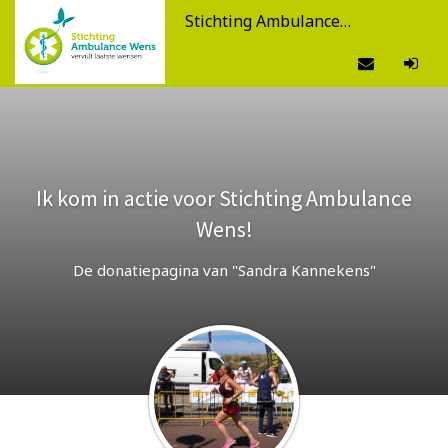
Stichting Ambulance Wens
Ik kom in actie voor Stichting Ambulance
Wens!
De donatiepagina van "Sandra Kannekens"