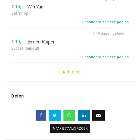
€ 10,-
Win Yan
Zet 'm op!
Gedoneerd op deze pagina
1119 dagen geleden
€ 10,-
Jeroen Kuiper
Succes Reinout!
Gedoneerd op deze pagina
- - Laad meer - -
Delen
MAAK BETAALVERZOEK