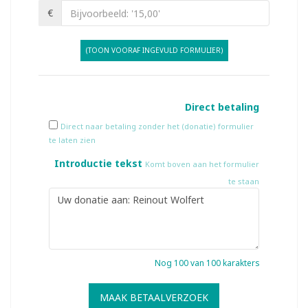
€
(TOON VOORAF INGEVULD FORMULIER)
Direct betaling
Direct naar betaling zonder het (donatie) formulier
te laten zien
Introductie tekst
Komt boven aan het formulier
te staan
Nog
100
van 100 karakters
MAAK BETAALVERZOEK