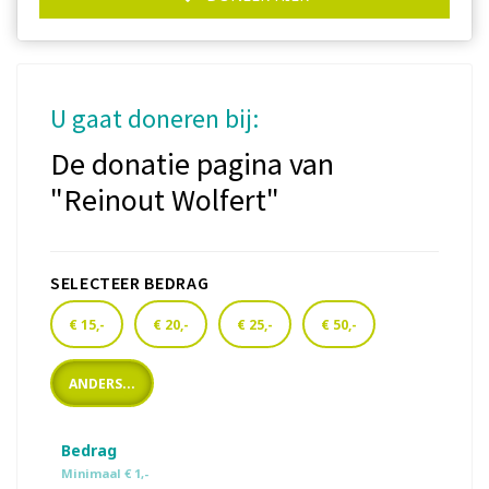
U gaat doneren bij:
De donatie pagina van
"Reinout Wolfert"
SELECTEER BEDRAG
€ 15,-
€ 20,-
€ 25,-
€ 50,-
ANDERS...
Bedrag
Minimaal € 1,-