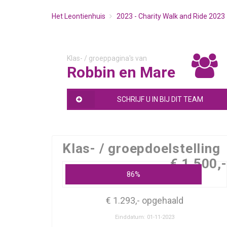
Het Leontienhuis
2023 - Charity Walk and Ride 2023
Klas- / groeppagina's van
Robbin en Mare
SCHRIJF U IN BIJ DIT TEAM
Klas- / groepdoelstelling
€ 1.500,-
86%
€ 1.293,- opgehaald
Einddatum: 01-11-2023