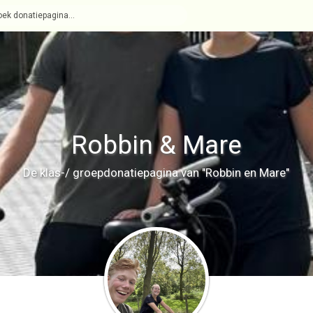
Robbin & Mare
De klas-/ groepdonatiepagina van "Robbin en Mare"