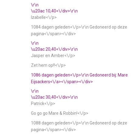
\r\n
\u20ac 10,40<\/div>\r\n
Izabelle<\/p>
1084 dagen geleden<\/p>\r\n
Gedoneerd op deze
pagina<\/span><\/div>
\r\n
\u20ac 20,40<\/div>\r\n
Jasper en Amber<\/p>
Zet hem op!!<\/p>
1086 dagen geleden<\/p>\r\n
Gedoneerd bij:
Mare
Eijsackers<\/a><\/span><\/div>
\r\n
\u20ac 30,40<\/div>\r\n
Patrick<\/p>
Go go go Mare & Robbin!<\/p>
1088 dagen geleden<\/p>\r\n
Gedoneerd op deze
pagina<\/span><\/div>