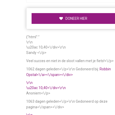
DONEER HIER
{"html":"
\r\n
\u20ac 10,40<\/div>\r\n
Sandy <\/p>
Veel succes en niet in de sloot vallen met je fiets!<\/p>
1062 dagen geleden<\/p>\r\n
Gedoneerd bij:
Robbin
Opstal<\/a><\/span><\/div>
\r\n
\u20ac 10,40<\/div>\r\n
Anoniem<\/p>
1063 dagen geleden<\/p>\r\n
Gedoneerd op deze
pagina<\/span><\/div>