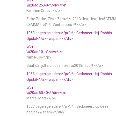
\r\n
\u20ac 25,40<\/div>\r\n
Familien Greeve<\/p>
Zicke Zacke, Zicke Zacke! \u2013 Heu, Heu, Heu! GEM
GEMMA!! :o)\r\nVeel succes !!!! <\/p>
1063 dagen geleden<\/p>\r\n
Gedoneerd bij:
Robbin
Opstal<\/a><\/span><\/div>
\r\n
\u20ac 10,-<\/div>\r\n
fam Ruijs<\/p>
Gaaf dat jullie dit doen, zet \u2018m op!!! <\/p>
1063 dagen geleden<\/p>\r\n
Gedoneerd bij:
Robbin
Opstal<\/a><\/span><\/div>
\r\n
\u20ac 50,40<\/div>\r\n
Marcel Mars<\/p>
1077 dagen geleden<\/p>\r\n
Gedoneerd op deze
pagina<\/span><\/div>