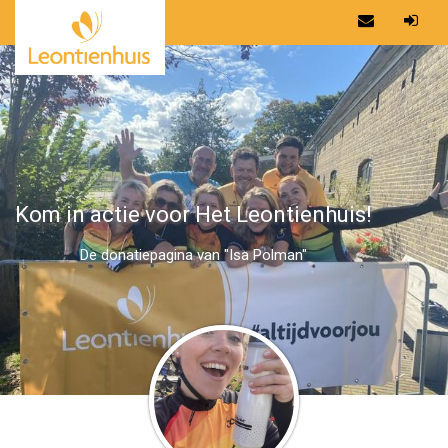
Kom in actie voor Het Leontienhuis!
De donatiepagina van "Isa Polman"