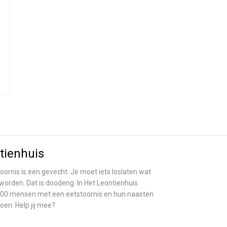
tienhuis
oornis is een gevecht. Je moet iets loslaten wat
eworden. Dat is doodeng. In Het Leontienhuis
’n 200 mensen met een eetstoornis en hun naasten
doen. Help jij mee?