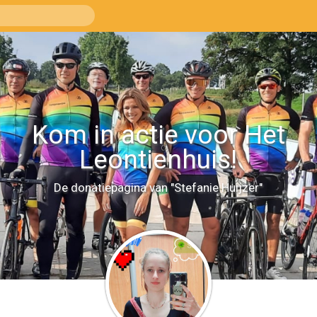
Kom in actie voor Het
Leontienhuis!
De donatiepagina van "Stefanie Huijzer"