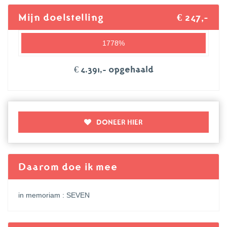
Mijn doelstelling
€ 247,-
1778%
€ 4.391,- opgehaald
DONEER HIER
Daarom doe ik mee
in memoriam : SEVEN