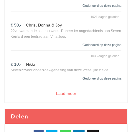
Gedoneerd op deze pagina
1021 dagen geleden
€ 50,-
Chris, Donna & Joy
??verwarmende cadeau wens. Doneer ter nagedachtenis aan Seven
Keijlard een bedrag aan Villa Joep
Gedoneerd op deze pagina
1036 dagen geleden
€ 10,-
Nikki
Seven??Voor onderzoek/genezing van deze vreselijke ziekte
Gedoneerd op deze pagina
- - Laad meer - -
Delen