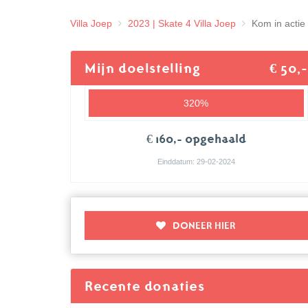
Villa Joep
2023 | Skate 4 Villa Joep
Kom in actie 
Mijn doelstelling
€ 50,-
320%
€ 160,- opgehaald
Einddatum: 29-02-2024
DONEER HIER
Recente donaties