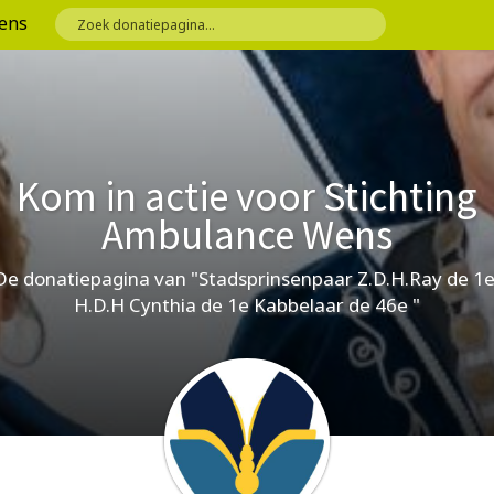
ens
Kom in actie voor Stichting
Ambulance Wens
De donatiepagina van "Stadsprinsenpaar Z.D.H.Ray de 1e
H.D.H Cynthia de 1e Kabbelaar de 46e "