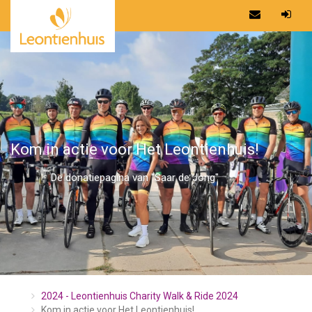
Kom in actie voor Het Leontienhuis!
De donatiepagina van "Saar de Jong"
2024 - Leontienhuis Charity Walk & Ride 2024
Kom in actie voor Het Leontienhuis!