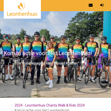
Kom in actie voor Het Leontienhuis!
De donatiepagina van "Ronald Kramer"
2024 - Leontienhuis Charity Walk & Ride 2024
Kom in actie voor Het Leontienhuis!