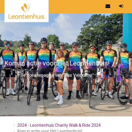
Kom in actie voor Het Leontienhuis!
De donatiepagina van "Bas Veldkamp"
2024 - Leontienhuis Charity Walk & Ride 2024
Kom in actie voor Het Leontienhuis!