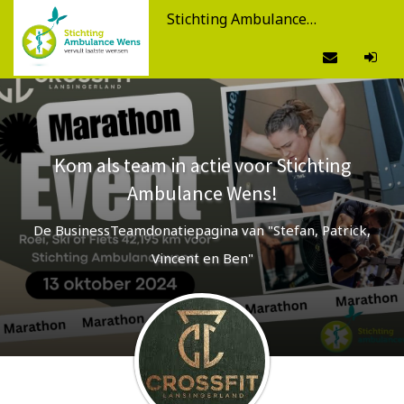
Stichting Ambulance Wens
Kom als team in actie voor Stichting
Ambulance Wens!
De BusinessTeamdonatiepagina van "Stefan, Patrick,
Vincent en Ben"