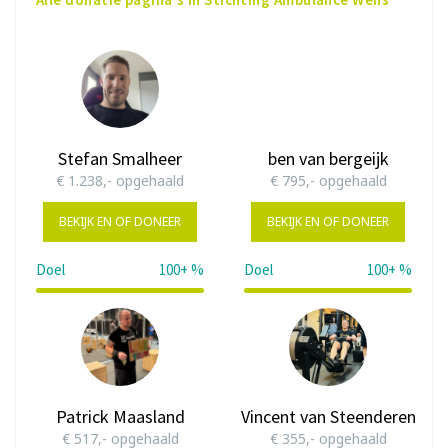
Stefan Smalheer
ben van bergeijk
€ 1.238,- opgehaald
€ 795,- opgehaald
BEKIJK EN OF DONEER
BEKIJK EN OF DONEER
Doel
100+ %
Doel
100+ %
124%
Patrick Maasland
Vincent van Steenderen
€ 517,- opgehaald
€ 355,- opgehaald