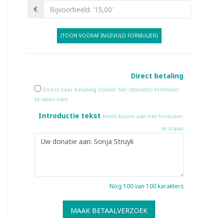
€
(TOON VOORAF INGEVULD FORMULIER)
Direct betaling
Direct naar betaling zonder het (donatie) formulier
te laten zien
Introductie tekst
Komt boven aan het formulier
te staan
Nog
100
van 100 karakters
MAAK BETAALVERZOEK