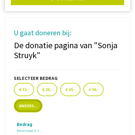
U gaat doneren bij:
De donatie pagina van "Sonja
Struyk"
SELECTEER BEDRAG
€ 15,-
€ 20,-
€ 25,-
€ 50,-
ANDERS...
Bedrag
Minimaal € 1,-