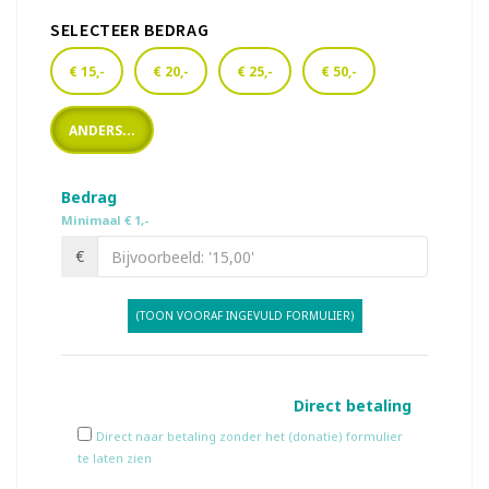
SELECTEER BEDRAG
€ 15,-
€ 20,-
€ 25,-
€ 50,-
ANDERS...
Bedrag
Minimaal € 1,-
€
(TOON VOORAF INGEVULD FORMULIER)
Direct betaling
Direct naar betaling zonder het (donatie) formulier
te laten zien