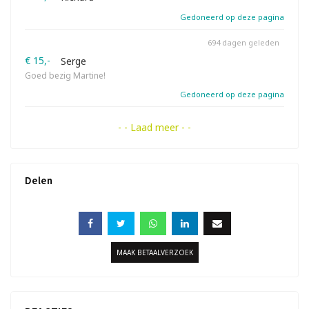
Gedoneerd op deze pagina
694 dagen geleden
€ 15,-
Serge
Goed bezig Martine!
Gedoneerd op deze pagina
- - Laad meer - -
Delen
MAAK BETAALVERZOEK