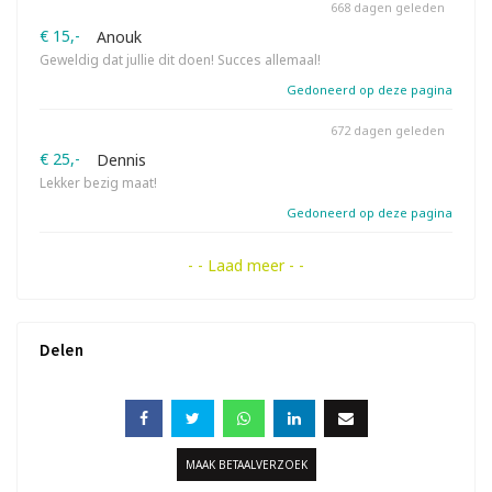
668 dagen geleden
€ 15,-
Anouk
Geweldig dat jullie dit doen! Succes allemaal!
Gedoneerd op deze pagina
672 dagen geleden
€ 25,-
Dennis
Lekker bezig maat!
Gedoneerd op deze pagina
- - Laad meer - -
Delen
MAAK BETAALVERZOEK