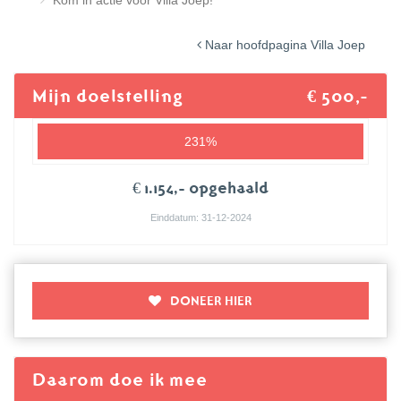
Kom in actie voor Villa Joep!
Naar hoofdpagina Villa Joep
Mijn doelstelling
€ 500,-
231%
€ 1.154,- opgehaald
Einddatum: 31-12-2024
DONEER HIER
Daarom doe ik mee