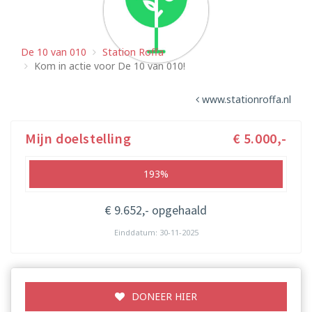
De 10 van 010
Station Roffa
Kom in actie voor De 10 van 010!
www.stationroffa.nl
Mijn doelstelling
€ 5.000,-
193%
€ 9.652,- opgehaald
Einddatum: 30-11-2025
DONEER HIER