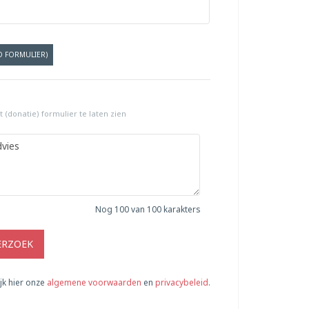
D FORMULIER)
 (donatie) formulier te laten zien
Nog
100
van 100 karakters
ERZOEK
jk hier onze
algemene voorwaarden
en
privacybeleid
.