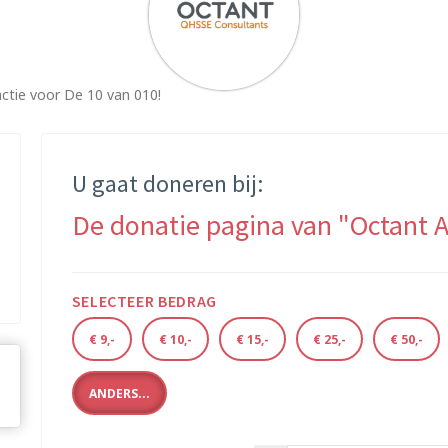
ctie voor De 10 van 010!
U gaat doneren bij:
De donatie pagina van "Octant 
SELECTEER BEDRAG
€ 9,-
€ 10,-
€ 15,-
€ 25,-
€ 50,-
ANDERS...