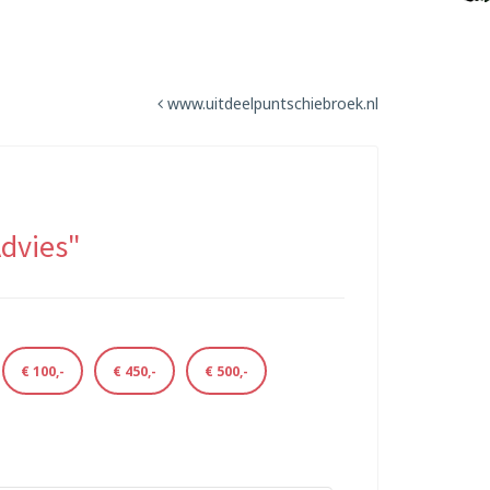
www.uitdeelpuntschiebroek.nl
Advies"
€ 100,-
€ 450,-
€ 500,-