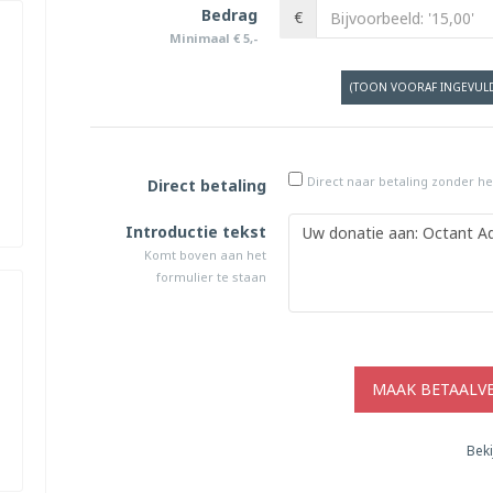
Bedrag
€
Minimaal € 5,-
(TOON VOORAF INGEVUL
Direct naar betaling zonder het
Direct betaling
Introductie tekst
Komt boven aan het
formulier te staan
MAAK BETAALV
Beki