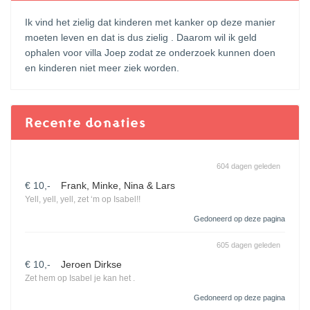
Ik vind het zielig dat kinderen met kanker op deze manier
moeten leven en dat is dus zielig . Daarom wil ik geld
ophalen voor villa Joep zodat ze onderzoek kunnen doen
en kinderen niet meer ziek worden.
Recente donaties
604 dagen geleden
€ 10,-
Frank, Minke, Nina & Lars
Yell, yell, yell, zet ‘m op Isabel!!
Gedoneerd op deze pagina
605 dagen geleden
€ 10,-
Jeroen Dirkse
Zet hem op Isabel je kan het .
Gedoneerd op deze pagina