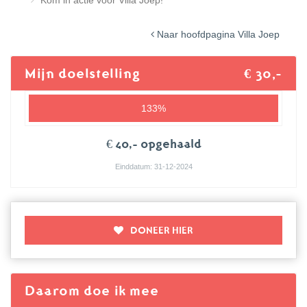
Kom in actie voor Villa Joep!
Naar hoofdpagina Villa Joep
Mijn doelstelling
€ 30,-
133%
€ 40,- opgehaald
Einddatum: 31-12-2024
DONEER HIER
Daarom doe ik mee