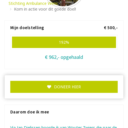
Stichting Ambulance Wens
Kom in actie voor dit goede doel!
Mijn doelstelling
€ 500,-
192%
€ 962,- opgehaald
DONEER HIER
Daarom doe ik mee
Via Jan Dielissen hoorde ik van Wouter Zwiers die naar de