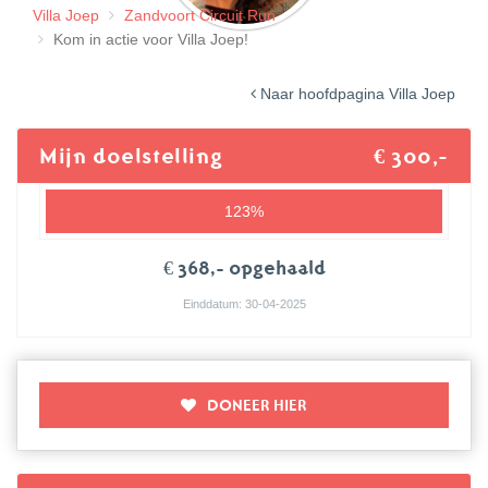
Villa Joep
Zandvoort Circuit Run
Kom in actie voor Villa Joep!
Naar hoofdpagina Villa Joep
Mijn doelstelling
€ 300,-
123%
€ 368,- opgehaald
Einddatum: 30-04-2025
DONEER HIER