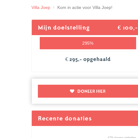
Villa Joep
Kom in actie voor Villa Joep!
Mijn doelstelling
€ 100,-
295%
€ 295,- opgehaald
DONEER HIER
Recente donaties
479 dagen geleden