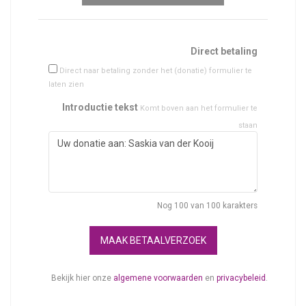
Direct betaling
Direct naar betaling zonder het (donatie) formulier te
laten zien
Introductie tekst
Komt boven aan het formulier te
staan
Nog
100
van 100 karakters
MAAK BETAALVERZOEK
Bekijk hier onze
algemene voorwaarden
en
privacybeleid
.