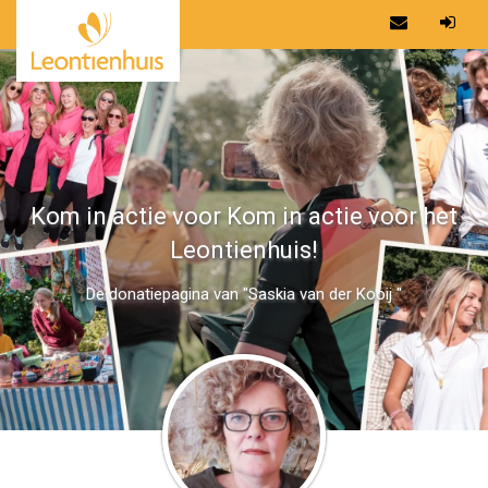
Kom in actie voor Kom in actie voor het
Leontienhuis!
De donatiepagina van "Saskia van der Kooij "