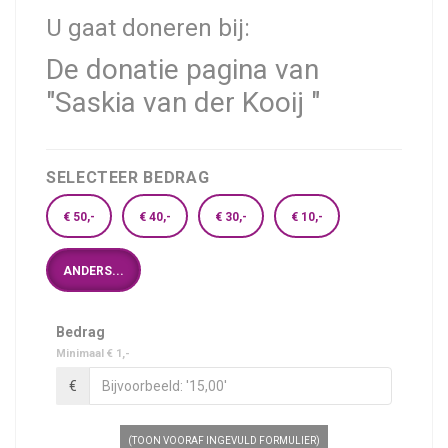
U gaat doneren bij:
De donatie pagina van
"Saskia van der Kooij "
SELECTEER BEDRAG
€ 50,-
€ 40,-
€ 30,-
€ 10,-
ANDERS...
Bedrag
Minimaal € 1,-
€
(TOON VOORAF INGEVULD FORMULIER)