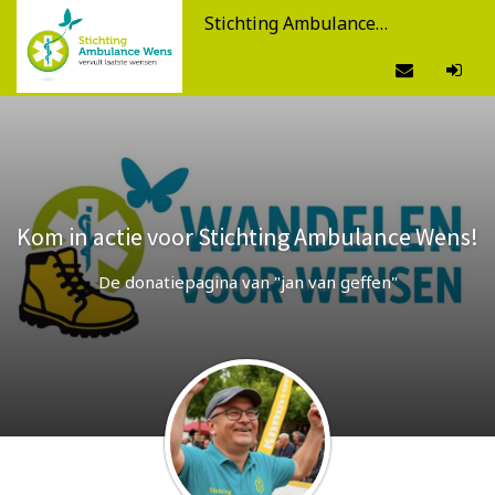
Stichting Ambulance Wens
Kom in actie voor Stichting Ambulance Wens!
De donatiepagina van "jan van geffen"