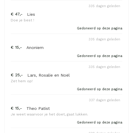
335 dagen geleden
€ 47,-
Lies
Doe je best !
Gedoneerd op deze pagina
335 dagen geleden
€ 15,-
Anoniem
Gedoneerd op deze pagina
335 dagen geleden
€ 25,-
Lars, Rosalie en Noël
Zet hem op!
Gedoneerd op deze pagina
337 dagen geleden
€ 15,-
Theo Patist
Je weet waarvoor je het doet, gaat lukken.
Gedoneerd op deze pagina