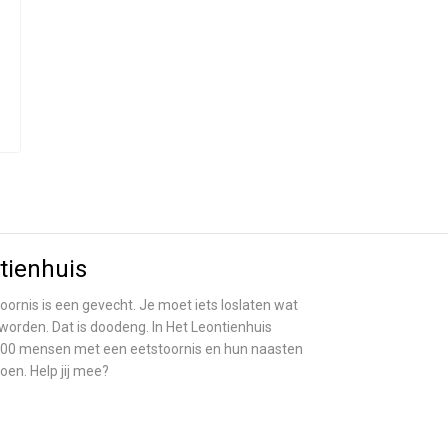
tienhuis
oornis is een gevecht. Je moet iets loslaten wat
eworden. Dat is doodeng. In Het Leontienhuis
’n 200 mensen met een eetstoornis en hun naasten
doen. Help jij mee?