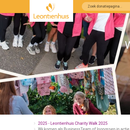
2025 - Leontienhuis Charity Walk 2025
Wij komen als BusinessTeam of loopgroep in actie 