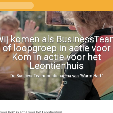
Wij komen als BusinessTea
of loopgroep in actie voor
Kom in actie voor het
Leontienhuis
De BusinessTeamdonatiepagina van "Warm Hart"
voor Kom in actie voor het Leontienhuis