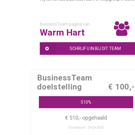
BusinessTeam pagina van
Warm Hart
SCHRIJF U IN BIJ DIT TEAM
BusinessTeam
doelstelling
€ 100,-
510%
€ 510,- opgehaald
Einddatum: 29-09-2025