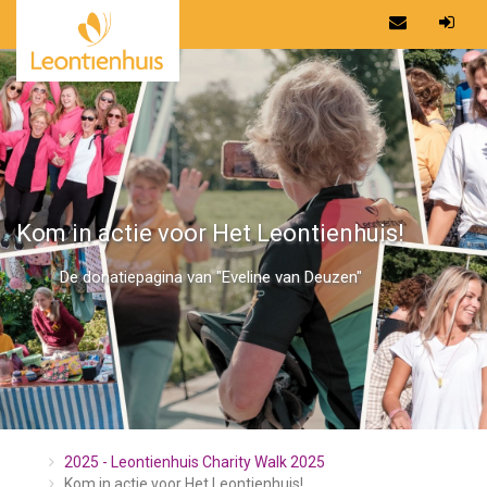
Kom in actie voor Het Leontienhuis!
De donatiepagina van "Eveline van Deuzen"
2025 - Leontienhuis Charity Walk 2025
Kom in actie voor Het Leontienhuis!