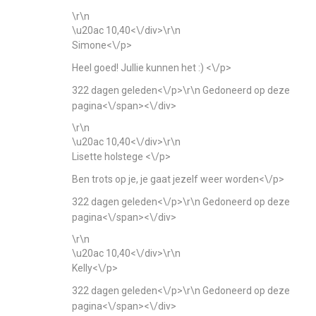
\r\n
\u20ac 10,40<\/div>\r\n
Simone<\/p>
Heel goed! Jullie kunnen het :) <\/p>
322 dagen geleden<\/p>\r\n
Gedoneerd op deze
pagina<\/span><\/div>
\r\n
\u20ac 10,40<\/div>\r\n
Lisette holstege <\/p>
Ben trots op je, je gaat jezelf weer worden<\/p>
322 dagen geleden<\/p>\r\n
Gedoneerd op deze
pagina<\/span><\/div>
\r\n
\u20ac 10,40<\/div>\r\n
Kelly<\/p>
322 dagen geleden<\/p>\r\n
Gedoneerd op deze
pagina<\/span><\/div>