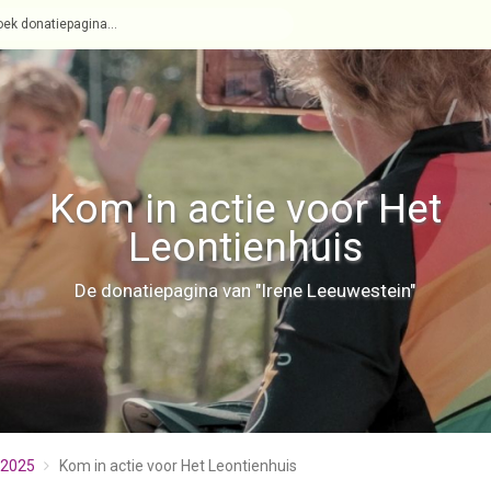
Kom in actie voor Het
Leontienhuis
De donatiepagina van "Irene Leeuwestein"
 2025
Kom in actie voor Het Leontienhuis