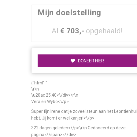
Mijn doelstelling
Al
€ 703,-
opgehaald!
DONEER HIER
{"html":"
\r\n
\u20ac 25,40<\/div>\r\n
Vera en Wybo<\/p>
Super fijn Irene dat je zoveel steun aan het Leontienhui
hebt. Jij komt er wel kanjer!<\/p>
322 dagen geleden<\/p>\r\n
Gedoneerd op deze
pagina<\/span><\/div>