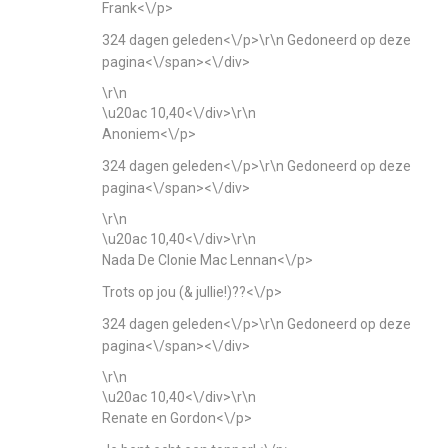
Frank<\/p>
324 dagen geleden<\/p>\r\n
Gedoneerd op deze
pagina<\/span><\/div>
\r\n
\u20ac 10,40<\/div>\r\n
Anoniem<\/p>
324 dagen geleden<\/p>\r\n
Gedoneerd op deze
pagina<\/span><\/div>
\r\n
\u20ac 10,40<\/div>\r\n
Nada De Clonie Mac Lennan<\/p>
Trots op jou (& jullie!)??<\/p>
324 dagen geleden<\/p>\r\n
Gedoneerd op deze
pagina<\/span><\/div>
\r\n
\u20ac 10,40<\/div>\r\n
Renate en Gordon<\/p>