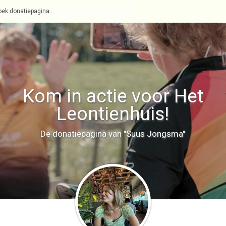
Kom in actie voor Het
Leontienhuis!
De donatiepagina van "Suus Jongsma"