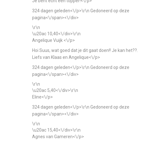
Je bent echt een topper!<\/p>
324 dagen geleden<\/p>\r\n
Gedoneerd op deze
pagina<\/span><\/div>
\r\n
\u20ac 10,40<\/div>\r\n
Angelique Vuijk <\/p>
Hoi Suus, wat goed dat je dit gaat doen!! Je kan het??.
Liefs van Klaas en Angelique<\/p>
324 dagen geleden<\/p>\r\n
Gedoneerd op deze
pagina<\/span><\/div>
\r\n
\u20ac 5,40<\/div>\r\n
Eline<\/p>
324 dagen geleden<\/p>\r\n
Gedoneerd op deze
pagina<\/span><\/div>
\r\n
\u20ac 15,40<\/div>\r\n
Agnes van Gameren<\/p>