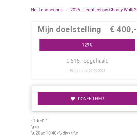
Het Leontienhuis
2025 - Leontienhuis Charity Walk 
Mijn doelstelling
€ 400,-
129%
€ 515,- opgehaald
Einddatum: 29-09-2025
DONEER HIER
{"html":"
\r\n
\u20ac 10,40<\/div>\r\n