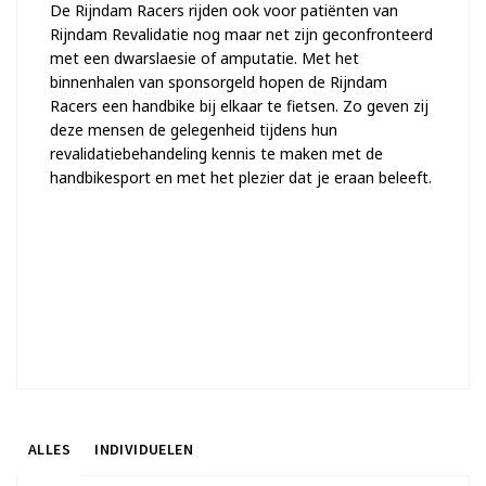
De Rijndam Racers rijden ook voor patiënten van
Rijndam Revalidatie nog maar net zijn geconfronteerd
met een dwarslaesie of amputatie. Met het
binnenhalen van sponsorgeld hopen de Rijndam
Racers een handbike bij elkaar te fietsen. Zo geven zij
deze mensen de gelegenheid tijdens hun
revalidatiebehandeling kennis te maken met de
handbikesport en met het plezier dat je eraan beleeft.
Help jij mee om nog meer mensen met een beperking
te laten sporten? Spaar mee voor een handbike.
Doneer nu of kom in actie!
Alvast heel hartelijk dank namens de Rijndam Racers.
ALLES
INDIVIDUELEN