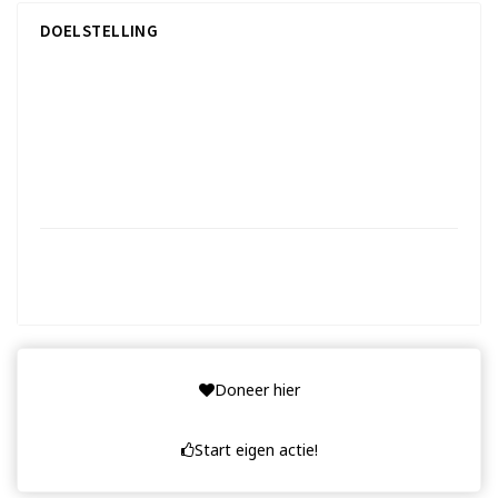
DOELSTELLING
61%
4,877
61%
Opgehaald van de 8,000
1467 dagen geleden
Einddatum: 01-08-2022
Doneer hier
Start eigen actie!