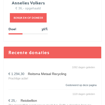
Annelies Volkers
€ 36,- opgehaald
BEKIJK EN OF DONEER
Doel
36%
36%
Recente donaties
1092 dagen geleden
€ 1.294,30
Reitsma Metaal Recycling
Prachtige actie!
Gedoneerd op deze pagina
1118 dagen geleden
€ 25,-
Reiobellion