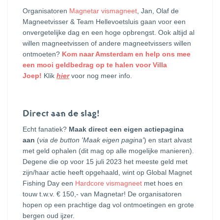
Organisatoren
Magnetar vismagneet
, Jan, Olaf de
Magneetvisser & Team Hellevoetsluis gaan voor een
onvergetelijke dag en een hoge opbrengst. Ook altijd al
willen magneetvissen of andere magneetvissers willen
ontmoeten?
Kom naar Amsterdam en help ons mee
een mooi geldbedrag op te halen voor Villa
Joep!
Klik
hier
voor nog meer info.
Direct aan de slag!
Echt fanatiek?
Maak direct een eigen actiepagina
aan
(
via de button 'Maak eigen pagina'
) en start alvast
met geld ophalen (dit mag op alle mogelijke manieren).
Degene die op voor 15 juli 2023 het meeste geld met
zijn/haar actie heeft opgehaald, wint op Global Magnet
Fishing Day een
Hardcore vismagneet
met hoes en
touw t.w.v.
€
150,- van Magnetar! De organisatoren
hopen op een prachtige dag vol ontmoetingen en grote
bergen oud ijzer.