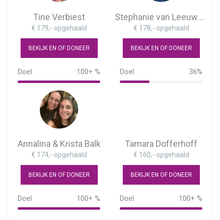
Tine Verbiest
Stephanie van Leeuwen
€ 179,- opgehaald
€ 178,- opgehaald
BEKIJK EN OF DONEER
BEKIJK EN OF DONEER
Doel
100+ %
Doel
36%
179%
36%
Annalina & Krista Balk
Tamara Dofferhoff
€ 174,- opgehaald
€ 160,- opgehaald
BEKIJK EN OF DONEER
BEKIJK EN OF DONEER
Doel
100+ %
Doel
100+ %
116%
160%