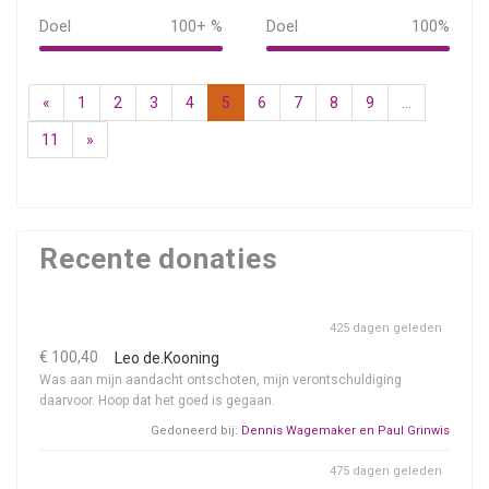
Doel
100+ %
Doel
100%
151%
100%
«
1
2
3
4
5
6
7
8
9
...
11
»
Recente donaties
425 dagen geleden
€ 100,40
Leo de.Kooning
Was aan mijn aandacht ontschoten, mijn verontschuldiging
daarvoor. Hoop dat het goed is gegaan.
Gedoneerd bij:
Dennis Wagemaker en Paul Grinwis
475 dagen geleden