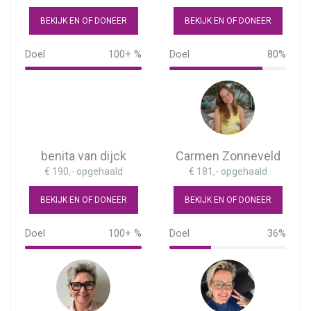
BEKIJK EN OF DONEER
BEKIJK EN OF DONEER
Doel
100+ %
Doel
80%
204%
80%
benita van dijck
Carmen Zonneveld
€ 190,- opgehaald
€ 181,- opgehaald
BEKIJK EN OF DONEER
BEKIJK EN OF DONEER
Doel
100+ %
Doel
36%
190%
36%