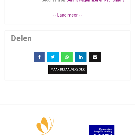
Gedoneerd bij:
Dennis Wagemaker en Paul Grinwis
- - Laad meer - -
Delen
MAAK BETAALVERZOEK