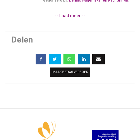
Gedoneerd bij:
Dennis Wagemaker en Paul Grinwis
- - Laad meer - -
Delen
MAAK BETAALVERZOEK