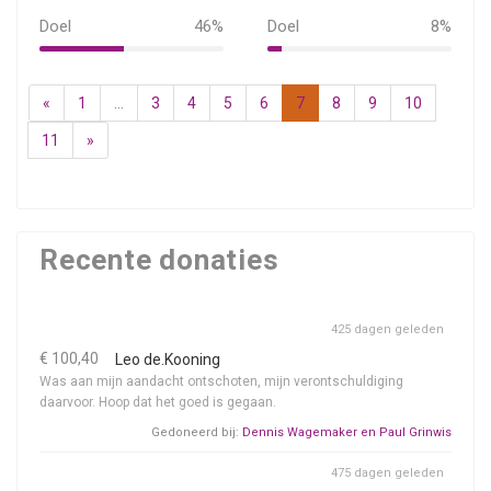
Doel
46%
Doel
8%
46%
8%
«
1
...
3
4
5
6
7
8
9
10
11
»
Recente donaties
425 dagen geleden
€ 100,40
Leo de.Kooning
Was aan mijn aandacht ontschoten, mijn verontschuldiging
daarvoor. Hoop dat het goed is gegaan.
Gedoneerd bij:
Dennis Wagemaker en Paul Grinwis
475 dagen geleden