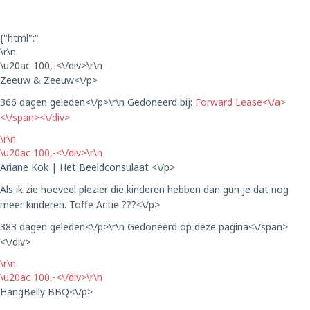
{"html":"
\r\n
\u20ac 100,-<\/div>\r\n
Zeeuw & Zeeuw<\/p>
366 dagen geleden<\/p>\r\n
Gedoneerd bij:
Forward Lease<\/a>
<\/span><\/div>
\r\n
\u20ac 100,-<\/div>\r\n
Ariane Kok | Het Beeldconsulaat <\/p>
Als ik zie hoeveel plezier die kinderen hebben dan gun je dat nog
meer kinderen. Toffe Actie ???<\/p>
383 dagen geleden<\/p>\r\n
Gedoneerd op deze pagina<\/span>
<\/div>
\r\n
\u20ac 100,-<\/div>\r\n
HangBelly BBQ<\/p>