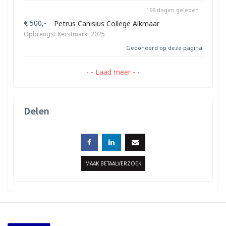
198 dagen geleden
€ 500,-
Petrus Canisius College Alkmaar
Opbrengst Kerstmarkt 2025
Gedoneerd op deze pagina
- - Laad meer - -
Delen
MAAK BETAALVERZOEK