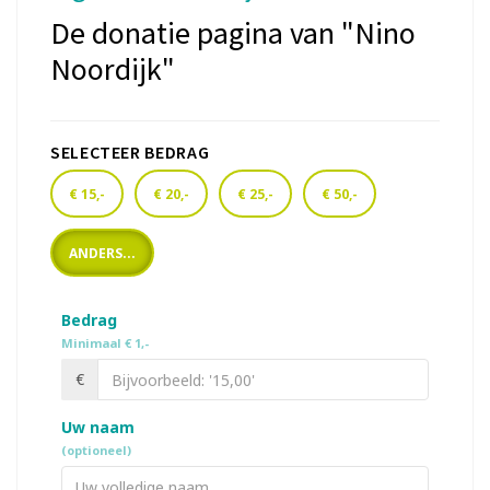
De donatie pagina van "Nino
Noordijk"
SELECTEER BEDRAG
€ 15,-
€ 20,-
€ 25,-
€ 50,-
ANDERS...
Bedrag
Minimaal € 1,-
€
Uw naam
(optioneel)