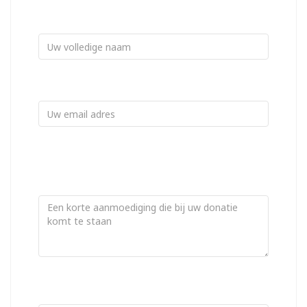
Uw naam
(optioneel)
Uw email
(optioneel)
Optioneel voor een bedankje, uw e-mail adres zal niet
worden getoond op de website.
Moedig aan!
(optioneel)
Nog
100
van 100 karakters
Betaalmethoden