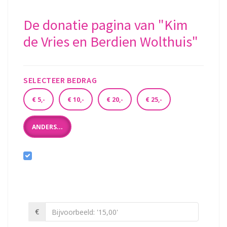
U gaat doneren bij:
De donatie pagina van "Kim
de Vries en Berdien Wolthuis"
SELECTEER BEDRAG
€ 5,-
€ 10,-
€ 20,-
€ 25,-
ANDERS...
Ik wil bijdragen aan de transactiekosten en betaal
€ 0,40 extra
Bedrag
Minimaal € 2,-
€