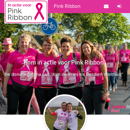
Pink Ribbon
Kom in actie voor Pink Ribbon
De donatiepagina van "Kim de Vries en Berdien Wolthuis"