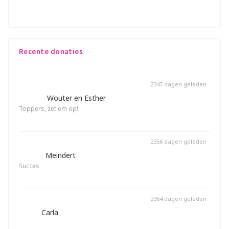
doel Pink Ribbon door zo veel mogelijk geld in te
zamelen! Elke euro is welkom! Alvast bedankt!!
Recente donaties
2347 dagen geleden
€ 9,60
Wouter en Esther
Toppers, zet em op!
Gedoneerd op deze pagina
2356 dagen geleden
€ 15,-
Meindert
Succes
Gedoneerd op deze pagina
2364 dagen geleden
€ 5,-
Carla
Gedoneerd op deze pagina