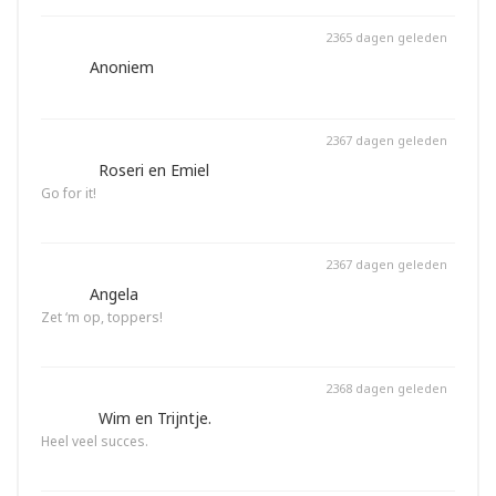
2365 dagen geleden
€ 5,-
Anoniem
Gedoneerd op deze pagina
2367 dagen geleden
€ 10,-
Roseri en Emiel
Go for it!
Gedoneerd op deze pagina
2367 dagen geleden
€ 5,-
Angela
Zet ‘m op, toppers!
Gedoneerd op deze pagina
2368 dagen geleden
€ 20,-
Wim en Trijntje.
Heel veel succes.
Gedoneerd op deze pagina