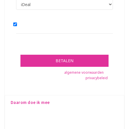
Donatie zichtbaar?
TOTAAL
€
0,40
BETALEN
Bekijk hier onze
algemene voorwaarden
en
privacybeleid
.
Daarom doe ik mee
Ook dit jaar lopen Kim en Berdien weer de Ladies Night
Run in Emmen. Graag komen wij in actie voor het goede