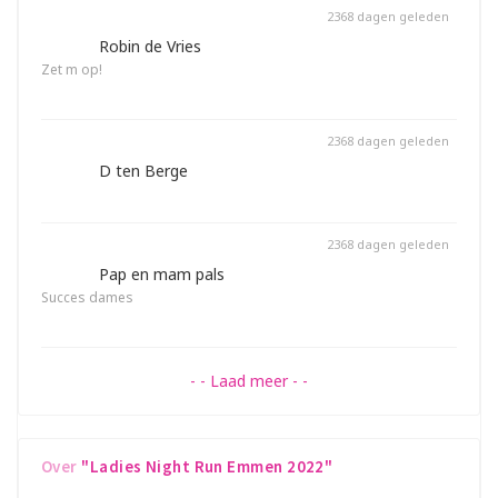
2368 dagen geleden
€ 10,-
Robin de Vries
Zet m op!
Gedoneerd op deze pagina
2368 dagen geleden
€ 25,-
D ten Berge
Gedoneerd op deze pagina
2368 dagen geleden
€ 20,-
Pap en mam pals
Succes dames
Gedoneerd op deze pagina
- - Laad meer - -
Over
"Ladies Night Run Emmen 2022"