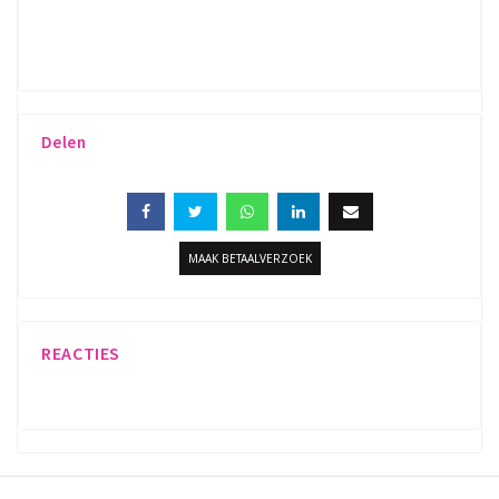
De ladies Run Emmen zet zich in voor Pink Ribbon. Ren
of wandel jij ook mee voor dit mooie goede doel!
Delen
MAAK BETAALVERZOEK
REACTIES