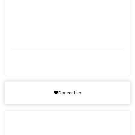
117%
1,172
117%
Opgehaald van de 1,000
1860 dagen geleden
Einddatum: 03-07-2021
Doneer hier
SELECTEER BEDRAG
15
20
25
50