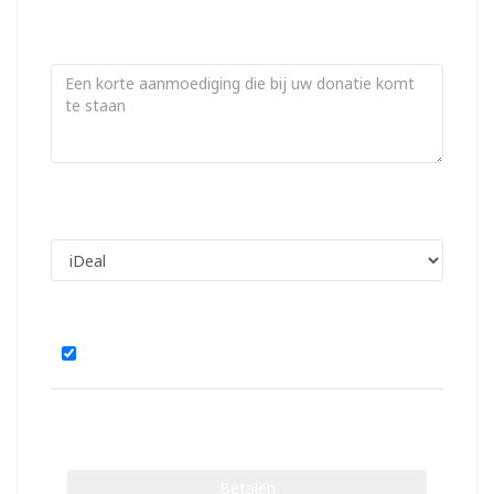
Moedig aan!
(optioneel)
Nog
100
van 100 karakters
Betaalmethoden
Donatie zichtbaar?
TOTAAL
0,40
Betalen