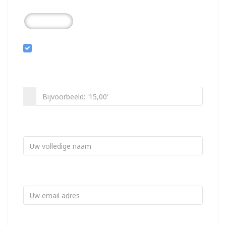
Anders...
Ik wil bijdragen aan de transactiekosten en betaal
€ 0,40 extra
Bedrag
Minimaal € 1,-
Uw naam
(optioneel)
Uw email
(optioneel)
Optioneel voor een bedankje, uw e-mail adres zal niet worden
getoond op de website.