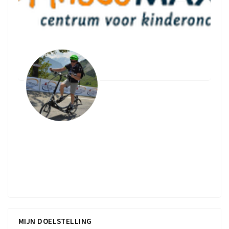
Kom in actie voor Prinses
Maxima Centrum en Villa Joep
De donatiepagina van "H van Vliet"
MIJN DOELSTELLING