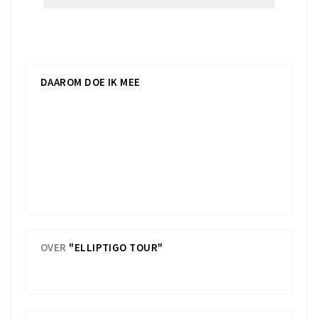
Bekijk hier onze
algemene voorwaarden
en
privacybeleid
.
DAAROM DOE IK MEE
ElliptigoBenelux doet mee met aan de VES
Elliptigotour omdat er nog heel veel geld nodig is
voor onderzoek om ervoor te zorgen dat kinderen
met kanker een zo groot mogelijke kans krijgen op
genezing van deze ziekte ! Henny van Vliet ,
Elliptigo
OVER
"ELLIPTIGO TOUR"