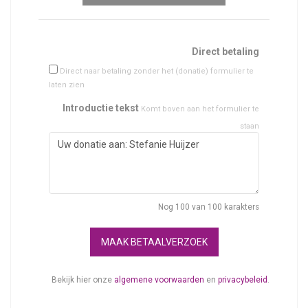
Direct betaling
Direct naar betaling zonder het (donatie) formulier te
laten zien
Introductie tekst
Komt boven aan het formulier te
staan
Nog
100
van 100 karakters
MAAK BETAALVERZOEK
Bekijk hier onze
algemene voorwaarden
en
privacybeleid
.