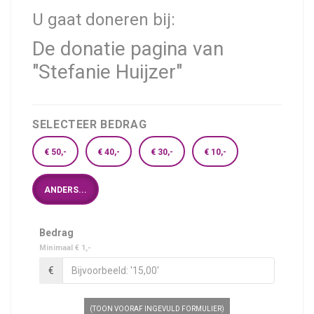
U gaat doneren bij:
De donatie pagina van
"Stefanie Huijzer"
SELECTEER BEDRAG
€ 50,-
€ 40,-
€ 30,-
€ 10,-
ANDERS...
Bedrag
Minimaal € 1,-
€
(TOON VOORAF INGEVULD FORMULIER)