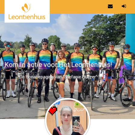
Kom in actie voor Het Leontienhuis!
De donatiepagina van "Stefanie Huijzer"