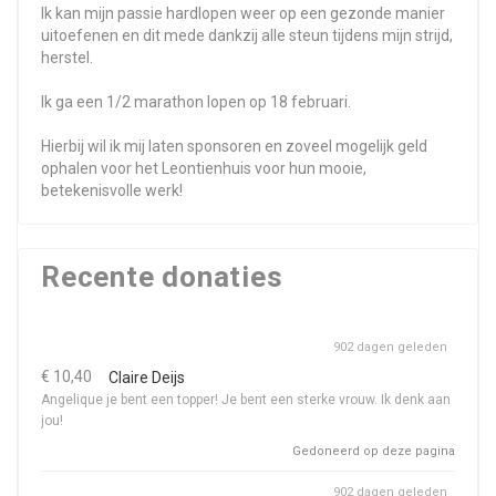
Ik kan mijn passie hardlopen weer op een gezonde manier
uitoefenen en dit mede dankzij alle steun tijdens mijn strijd,
herstel.
Ik ga een 1/2 marathon lopen op 18 februari.
Hierbij wil ik mij laten sponsoren en zoveel mogelijk geld
ophalen voor het Leontienhuis voor hun mooie,
betekenisvolle werk!
Recente donaties
902 dagen geleden
€ 10,40
Claire Deijs
Angelique je bent een topper! Je bent een sterke vrouw. Ik denk aan
jou!
Gedoneerd op deze pagina
902 dagen geleden