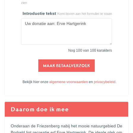
zien
Introductie tekst
Komt boven aan het formulier te staan
Nog
100
van 100 karakters
MAAK BETAALVERZOEK
Bekijk hier onze
algemene voorwaarden
en
privacybeleid
.
Daarom doe ik mee
Onderaan de Friezenberg nabij het mooie natuurgebied De
Borkeld ligt recreatie erf Erve Hartgerink. De ideale plek om