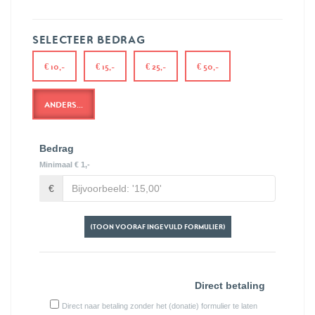
SELECTEER BEDRAG
€ 10,-
€ 15,-
€ 25,-
€ 50,-
ANDERS...
Bedrag
Minimaal € 1,-
€
(TOON VOORAF INGEVULD FORMULIER)
Direct betaling
Direct naar betaling zonder het (donatie) formulier te laten