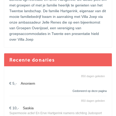
met groepen of met je familie heerlijk te genieten van het
Twentse landschap. De familie Hartgerink, eigenaar van dit
mooie familiebedrijf kwam in aanraking met Villa Joep via
onze ambassadeur Jelle Renes die op een bijeenkomst
van Groepen Overijssel, een vereniging van
groepsaccommodaties in Twente een presentatie hield
over Villa Joep
Recente donaties
850 dagen geleden
€ 5,-
Anoniem
Gedoneerd op deze pagina
850 dagen geleden
€ 10,-
Saskia
Supermooie actie! En Erve Hartgerink namens stichting Judosport