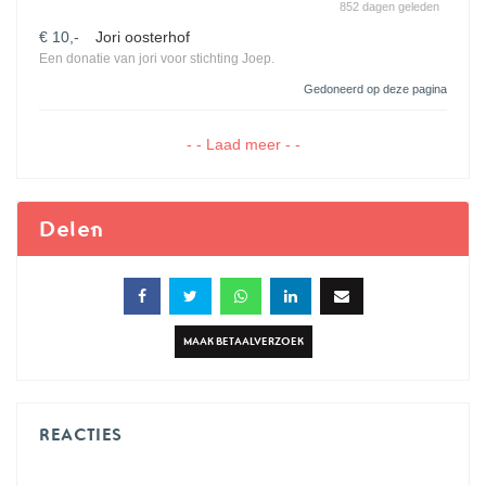
852 dagen geleden
€ 10,-
Jori oosterhof
Een donatie van jori voor stichting Joep.
Gedoneerd op deze pagina
- - Laad meer - -
Delen
MAAK BETAALVERZOEK
REACTIES