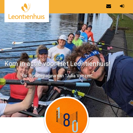
Kom in actie voor Het Leontienhuis!
De donatiepagina van "Julia Vriezen"