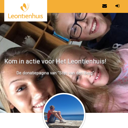
Kom in actie voor Het Leontienhuis!
De donatiepagina van "Stijn van den Berg"