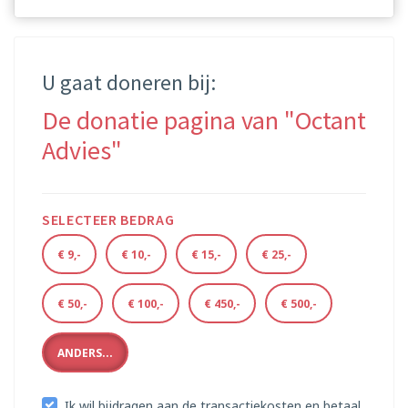
U gaat doneren bij:
De donatie pagina van "Octant
Advies"
SELECTEER BEDRAG
€ 9,-
€ 10,-
€ 15,-
€ 25,-
€ 50,-
€ 100,-
€ 450,-
€ 500,-
ANDERS...
Ik wil bijdragen aan de transactiekosten en betaal