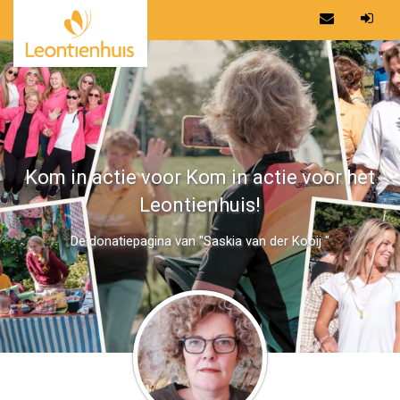
Kom in actie voor Kom in actie voor het
Leontienhuis!
De donatiepagina van "Saskia van der Kooij "